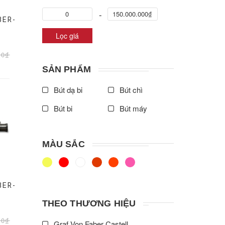
BER-
Lọc giá
00₫
SẢN PHẨM
Bút dạ bi
Bút chì
Bút bi
Bút máy
MÀU SẮC
BER-
THEO THƯƠNG HIỆU
00₫
Graf Von Faber Castell