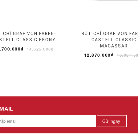
 CHÌ GRAF VON FABER-
BÚT CHÌ GRAF VON FA
STELL CLASSIC EBONY
CASTELL CLASSIC
MACASSAR
.700.000₫
14.625.000₫
12.870.000₫
16.087.5
EMAIL
Gửi ngay