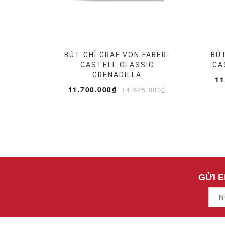
BÚT CHÌ GRAF VON FABER-
BÚT
CASTELL CLASSIC
CA
GRENADILLA
11
11.700.000₫
14.625.000₫
GỬI 