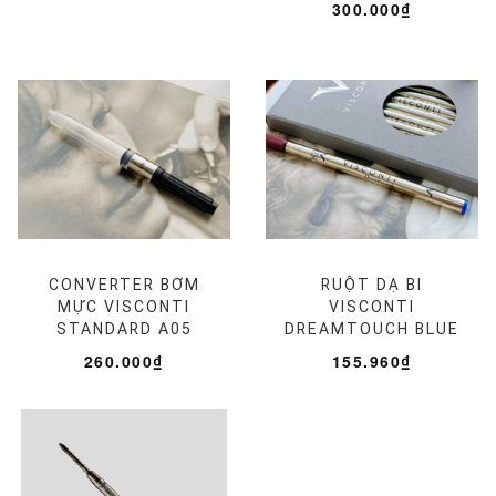
300.000₫
CONVERTER BƠM
RUỘT DẠ BI
MỰC VISCONTI
VISCONTI
STANDARD A05
DREAMTOUCH BLUE
260.000₫
155.960₫