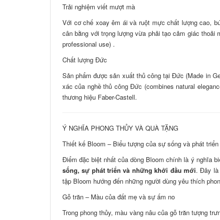
Trải nghiệm viết mượt mà
Với cơ chế xoay êm ái và ruột mực chất lượng cao, bút
cân bằng với trọng lượng vừa phải tạo cảm giác thoải 
professional use) .
Chất lượng Đức
Sản phẩm được sản xuất thủ công tại Đức (Made in Ger
xác của nghề thủ công Đức (combines natural elegance,
thương hiệu Faber-Castell.
Ý NGHĨA PHONG THỦY VÀ QUÀ TẶNG
Thiết kế Bloom – Biểu tượng của sự sống và phát triển
Điểm đặc biệt nhất của dòng Bloom chính là ý nghĩa bi
sống, sự phát triển và những khởi đầu mới
. Đây l
tập Bloom hướng đến những người dùng yêu thích phong
Gỗ trăn – Màu của đất mẹ và sự ấm no
Trong phong thủy, màu vàng nâu của gỗ trăn tượng tr