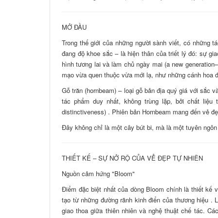
MỞ ĐẦU
Trong thế giới của những người sành viết, có những 
đang độ khoe sắc – là hiện thân của triết lý đó: sự g
hình tương lai và làm chủ ngày mai (a new generation
mạo vừa quen thuộc vừa mới lạ, như những cánh hoa đang 
Gỗ trăn (hornbeam) – loại gỗ bản địa quý giá với sắc 
tác phẩm duy nhất, không trùng lặp, bởi chất liệu 
distinctiveness) . Phiên bản Hornbeam mang đến vẻ đẹ
Đây không chỉ là một cây bút bi, mà là một tuyên ngôn
THIẾT KẾ – SỰ NỞ RỘ CỦA VẺ ĐẸP TỰ NHIÊN
Nguồn cảm hứng "Bloom"
Điểm đặc biệt nhất của dòng Bloom chính là thiết kế 
tạo từ những đường rãnh kinh điển của thương hiệu .
giao thoa giữa thiên nhiên và nghệ thuật chế tác. Cá