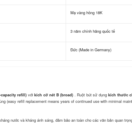
Mạ vàng hồng 18K
3 năm chính hãng quốc tế
Đức (Made in Germany)
apacity refill)
với
kích cỡ nét B (broad)
. Ruột bút sử dụng
kích thước ch
 dùng (easy refill replacement means years of continued use with minimal main
kháng nước và kháng ánh sáng, đảm bảo an toàn cho các văn bản quan trọng