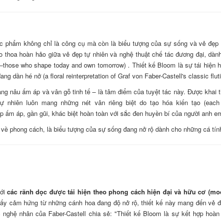
tác phẩm không chỉ là công cụ mà còn là biểu tượng của sự sống và vẻ đẹ
iao thoa hoàn hảo giữa vẻ đẹp tự nhiên và nghệ thuật chế tác đương đại, dà
—those who shape today and own tomorrow) . Thiết kế Bloom là sự tái hiện h
dần hé nở (a floral reinterpretation of Graf von Faber-Castell's classic fluti
vàng nâu ấm áp và vân gỗ tinh tế – là tâm điểm của tuyệt tác này. Được khai 
tự nhiên luôn mang những nét vân riêng biệt do tạo hóa kiến tạo (each pe
p ấm áp, gần gũi, khác biệt hoàn toàn với sắc đen huyền bí của người anh e
 về phong cách, là biểu tượng của sự sống đang nở rộ dành cho những cá tính
với
các rãnh dọc được tái hiện theo phong cách hiện đại và hữu cơ (mod
 Lấy cảm hứng từ những cánh hoa đang độ nở rộ, thiết kế này mang đến vẻ đ
c nghệ nhân của Faber-Castell chia sẻ: "Thiết kế Bloom là sự kết hợp hoàn 