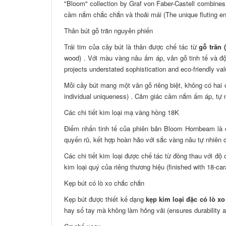
"Bloom" collection by Graf von Faber-Castell combine
cầm nắm chắc chắn và thoải mái (The unique fluting enh
Thân bút gỗ trăn nguyên phiến
Trái tim của cây bút là thân được chế tác từ
gỗ trăn
wood) . Với màu vàng nâu ấm áp, vân gỗ tinh tế và độ
projects understated sophistication and eco-friendly val
Mỗi cây bút mang một vân gỗ riêng biệt, không có hai c
individual uniqueness) . Cảm giác cầm nắm ấm áp, tự n
Các chi tiết kim loại mạ vàng hồng 18K
Điểm nhấn tinh tế của phiên bản Bloom Hornbeam là c
quyến rũ, kết hợp hoàn hảo với sắc vàng nâu tự nhiên của
Các chi tiết kim loại được chế tác từ đồng thau với đ
kim loại quý của riêng thương hiệu (finished with 18-car
Kẹp bút có lò xo chắc chắn
Kẹp bút được thiết kế dạng
kẹp kim loại đặc có lò xo
hay sổ tay mà không làm hỏng vải (ensures durability a