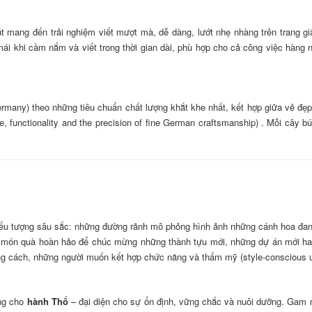
 mang đến trải nghiệm viết mượt mà, dễ dàng, lướt nhẹ nhàng trên trang giấy 
mái khi cầm nắm và viết trong thời gian dài, phù hợp cho cả công việc hàng n
many) theo những tiêu chuẩn chất lượng khắt khe nhất, kết hợp giữa vẻ đẹp
 functionality and the precision of fine German craftsmanship) . Mỗi cây b
ểu tượng sâu sắc: những đường rãnh mô phỏng hình ảnh những cánh hoa đang đ
à món quà hoàn hảo để chúc mừng những thành tựu mới, những dự án mới ha
 cách, những người muốn kết hợp chức năng và thẩm mỹ (style-conscious us
ưng cho
hành Thổ
– đại diện cho sự ổn định, vững chắc và nuôi dưỡng. Ga