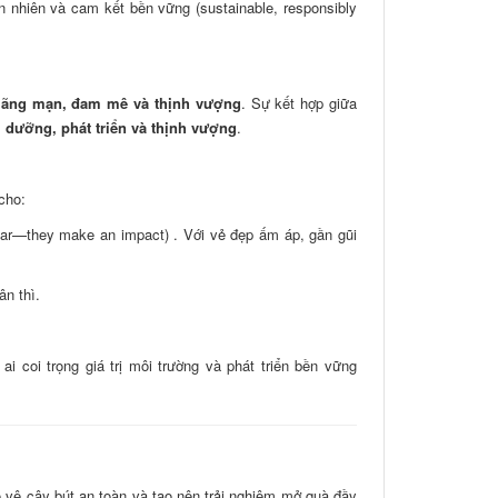
ên nhiên và cam kết bền vững (sustainable, responsibly
 lãng mạn, đam mê và thịnh vượng
. Sự kết hợp giữa
 dưỡng, phát triển và thịnh vượng
.
cho:
ar—they make an impact) . Với vẻ đẹp ấm áp, gần gũi
n thì.
 coi trọng giá trị môi trường và phát triển bền vững
o vệ cây bút an toàn và tạo nên trải nghiệm mở quà đầy