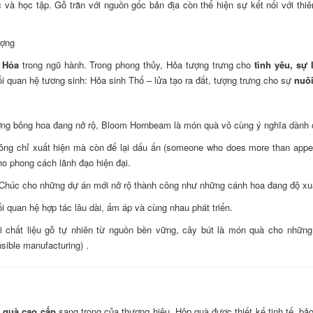
c và học tập. Gỗ trăn với nguồn gốc bản địa còn thể hiện sự kết nối với thi
ượng
 Hỏa
trong ngũ hành. Trong phong thủy, Hỏa tượng trưng cho
tình yêu, sự
i quan hệ tương sinh: Hỏa sinh Thổ – lửa tạo ra đất, tượng trưng cho sự
nuôi
ượng bông hoa đang nở rộ, Bloom Hornbeam là món quà vô cùng ý nghĩa dành 
ng chỉ xuất hiện mà còn để lại dấu ấn (someone who does more than appe
ho phong cách lãnh đạo hiện đại.
Chúc cho những dự án mới nở rộ thành công như những cánh hoa đang độ xuâ
quan hệ hợp tác lâu dài, ấm áp và cùng nhau phát triển.
 chất liệu gỗ tự nhiên từ nguồn bền vững, cây bút là món quà cho những ai
sible manufacturing) .
 quà cao cấp
sang trọng của thương hiệu. Hộp quà được thiết kế tinh tế, bả