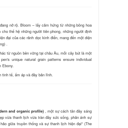
p đang nở rộ. Bloom – lấy cảm hứng từ những bông hoa
nh cho thế hệ những người tiên phong, những người định
iện đại của các rãnh dọc kinh điển, mang đến một diện
ng) .
thác từ nguồn bền vững tại châu Âu, mỗi cây bút là một
n's unique natural grain patterns ensure individual
m Ebony.
 tinh tế, ấm áp và đầy bản lĩnh.
ern and organic profile)
, một sự cách tân đầy sáng
ẹp vừa thanh lịch vừa tràn đầy sức sống, phản ánh sự
hảo giữa truyền thống và sự thanh lịch hiện đại" (The