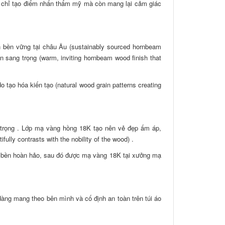
ng chỉ tạo điểm nhấn thẩm mỹ mà còn mang lại cảm giác
n bền vững tại châu Âu (sustainably sourced hornbeam
 sang trọng (warm, inviting hornbeam wood finish that
 tạo hóa kiến tạo (natural wood grain patterns creating
trọng . Lớp mạ vàng hồng 18K tạo nên vẻ đẹp ấm áp,
ully contrasts with the nobility of the wood) .
 độ bền hoàn hảo, sau đó được mạ vàng 18K tại xưởng mạ
àng mang theo bên mình và cố định an toàn trên túi áo