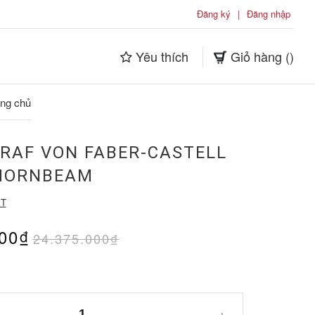
Đăng ký
|
Đăng nhập
Yêu thích
Giỏ hàng (
)
ang chủ
GRAF VON FABER-CASTELL
HORNBEAM
ÉT
000₫
24.375.000₫
+