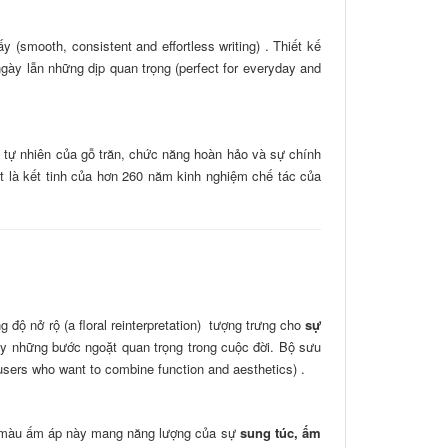
(smooth, consistent and effortless writing) . Thiết kế
gày lẫn những dịp quan trọng (perfect for everyday and
 tự nhiên của gỗ trăn, chức năng hoàn hảo và sự chính
út là kết tinh của hơn 260 năm kinh nghiệm chế tác của
ộ nở rộ (a floral reinterpretation) tượng trưng cho
sự
y những bước ngoặt quan trọng trong cuộc đời. Bộ sưu
ers who want to combine function and aesthetics) .
m màu ấm áp này mang năng lượng của sự
sung túc, ấm