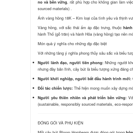
no và bền vững
, rất phù hợp cho không gian làm việ
sourced materials) .
Ánh vàng hồng 18K – Kim loại của tình yêu và thịnh v
Vàng hồng, với sắc thái ấm áp đặc trưng, thuộc
hành
hành Thổ (gỗ trăn) và hành Hỏa (vàng hồng) tạo nên mố
Món quà ý nghĩa cho những dịp đặc biệt
Với những tầng ý nghĩa phong thủy sâu sắc và biểu t
Người lãnh đạo, người tiên phong:
Những người khô
nhưng đầy bản lĩnh, cây bút là biểu tượng xứng đáng c
Người khởi nghiệp, người bắt đầu hành trình mới:
Đối tác chiến lược:
Thể hiện mong muốn xây dựng mối 
Người yêu thiên nhiên và phát triển bền vững:
Với
(sustainable, responsibly sourced materials, eco-respon
ĐÓNG GÓI VÀ PHỤ KIỆN
Mỗi cây bút Bloom Hornbeam được đóng gói trong
hộp