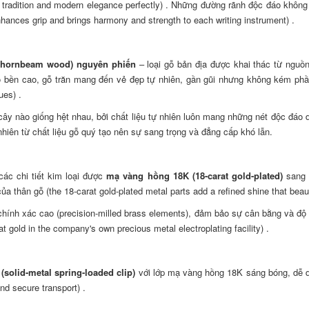
s tradition and modern elegance perfectly) . Những đường rãnh độc đáo khô
ances grip and brings harmony and strength to each writing instrument) .
 (hornbeam wood) nguyên phiến
– loại gỗ bản địa được khai thác từ nguồ
 bền cao, gỗ trăn mang đến vẻ đẹp tự nhiên, gần gũi nhưng không kém phần
ues) .
ây nào giống hệt nhau, bởi chất liệu tự nhiên luôn mang những nét độc đáo do
hiên từ chất liệu gỗ quý tạo nên sự sang trọng và đẳng cấp khó lẫn.
ác chi tiết kim loại được
mạ vàng hồng 18K (18-carat gold-plated)
sang 
 thân gỗ (the 18-carat gold-plated metal parts add a refined shine that beautif
ộ chính xác cao (precision-milled brass elements), đảm bảo sự cân bằng và
at gold in the company's own precious metal electroplating facility) .
 (solid-metal spring-loaded clip)
với lớp mạ vàng hồng 18K sáng bóng, dễ d
nd secure transport) .