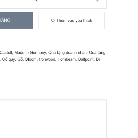
HÀNG
Thêm vào yêu thích
Castell
,
Made in Germany
,
Quà tặng doanh nhân
,
Quà tặng
,
Gỗ quý
,
Gỗ
,
Bloom
,
Ironwood
,
Hornbeam
,
Ballpoint
,
Bi