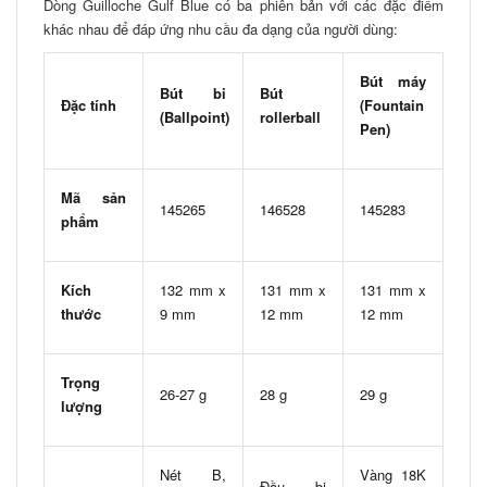
Dòng Guilloche Gulf Blue có ba phiên bản với các đặc điểm
khác nhau để đáp ứng nhu cầu đa dạng của người dùng:
Bút máy
Bút bi
Bút
Đặc tính
(Fountain
(Ballpoint)
rollerball
Pen)
Mã sản
145265
146528
145283
phẩm
Kích
132 mm x
131 mm x
131 mm x
thước
9 mm
12 mm
12 mm
Trọng
26-27 g
28 g
29 g
lượng
Nét B,
Vàng 18K
Đầu bi