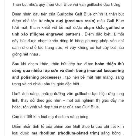
Thân bút nhựa quý màu Gulf Blue với vân guilloche đặc trưng
Điểm nhấn đầu tiên của Guilloche Gulf Blue chính là thân bút
được chế tác từ
nhựa quý (precious resin)
màu Gulf Blue
tươi mát, thanh khiết với bề mặt được
chạm khắc guilloche
tinh xảo (filigree engraved pattern)
. Điểm đặc biệt là mỗi
cây bút được chạm khắc riêng lẻ bằng phương pháp vốn chỉ
dành cho chế tác trang sức, vì vậy không có hai cây bút nào
giống hệt nhau .
Sau khi chạm khắc, thân bút tiếp tục được
hoàn thiện thủ
công qua nhiều lớp sơn và đánh bóng (manual lacquering
and polishing processes)
, tạo nên bề mặt mịn màng, sang
trọng và có chiều sâu thị giác đặc biệt .
Dưới ánh sáng, những đường vân guilloche tạo hiệu ứng lung
linh, thay đổi theo góc nhìn – một trải nghiệm thị giác đầy mê
hoặc, tôn vinh vẻ đẹp tươi mát của sắc Gulf Blue.
Các chi tiết kim loại mạ rhodium sáng bóng
Điểm nhấn tinh tế của phiên bản Gulf Blue là các chi tiết kim
loại được
mạ rhodium (rhodium-plated trim)
sáng bóng .