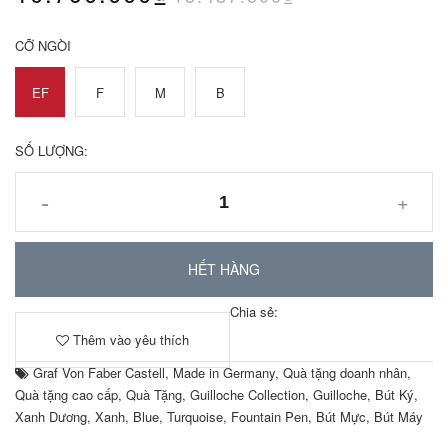
CỠ NGÒI
EF
F
M
B
SỐ LƯỢNG:
-
+
HẾT HÀNG
Chia sẻ:
Thêm vào yêu thích
Graf Von Faber Castell
,
Made in Germany
,
Quà tặng doanh nhân
,
Quà tặng cao cấp
,
Quà Tặng
,
Guilloche Collection
,
Guilloche
,
Bút Ký
,
Xanh Dương
,
Xanh
,
Blue
,
Turquoise
,
Fountain Pen
,
Bút Mực
,
Bút Máy