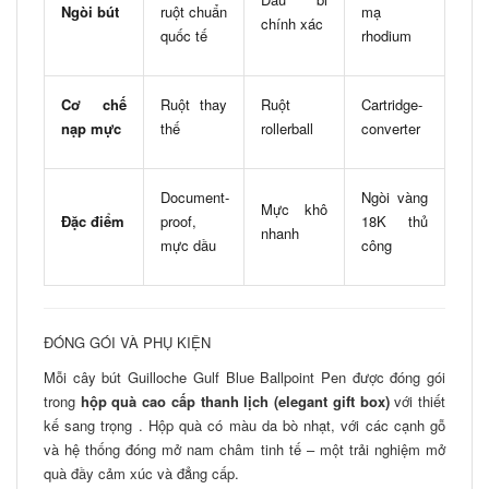
Ngòi bút
ruột chuẩn
mạ
chính xác
quốc tế
rhodium
Cơ chế
Ruột thay
Ruột
Cartridge-
nạp mực
thế
rollerball
converter
Document-
Ngòi vàng
Mực khô
Đặc điểm
proof,
18K thủ
nhanh
mực dầu
công
ĐÓNG GÓI VÀ PHỤ KIỆN
Mỗi cây bút Guilloche Gulf Blue Ballpoint Pen được đóng gói
trong
hộp quà cao cấp thanh lịch (elegant gift box)
với thiết
kế sang trọng . Hộp quà có màu da bò nhạt, với các cạnh gỗ
và hệ thống đóng mở nam châm tinh tế – một trải nghiệm mở
quà đầy cảm xúc và đẳng cấp.