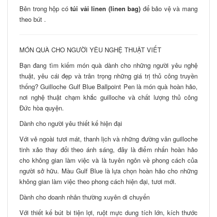
Bên trong hộp có
túi vải linen (linen bag)
để bảo vệ và mang
theo bút .
MÓN QUÀ CHO NGƯỜI YÊU NGHỆ THUẬT VIẾT
Bạn đang tìm kiếm món quà dành cho những người yêu nghệ
thuật, yêu cái đẹp và trân trọng những giá trị thủ công truyền
thống? Guilloche Gulf Blue Ballpoint Pen là món quà hoàn hảo,
nơi nghệ thuật chạm khắc guilloche và chất lượng thủ công
Đức hòa quyện.
Dành cho người yêu thiết kế hiện đại
Với vẻ ngoài tươi mát, thanh lịch và những đường vân guilloche
tinh xảo thay đổi theo ánh sáng, đây là điểm nhấn hoàn hảo
cho không gian làm việc và là tuyên ngôn về phong cách của
người sở hữu. Màu Gulf Blue là lựa chọn hoàn hảo cho những
không gian làm việc theo phong cách hiện đại, tươi mới.
Dành cho doanh nhân thường xuyên di chuyển
Với thiết kế bút bi tiện lợi, ruột mực dung tích lớn, kích thước