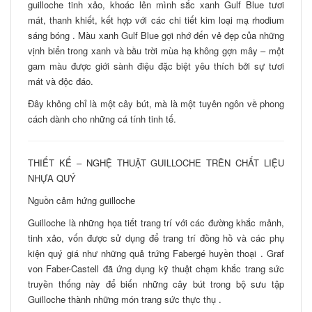
guilloche tinh xảo, khoác lên mình sắc xanh Gulf Blue tươi
mát, thanh khiết, kết hợp với các chi tiết kim loại mạ rhodium
sáng bóng . Màu xanh Gulf Blue gợi nhớ đến vẻ đẹp của những
vịnh biển trong xanh và bầu trời mùa hạ không gợn mây – một
gam màu được giới sành điệu đặc biệt yêu thích bởi sự tươi
mát và độc đáo.
Đây không chỉ là một cây bút, mà là một tuyên ngôn về phong
cách dành cho những cá tính tinh tế.
THIẾT KẾ – NGHỆ THUẬT GUILLOCHE TRÊN CHẤT LIỆU
NHỰA QUÝ
Nguồn cảm hứng guilloche
Guilloche là những họa tiết trang trí với các đường khắc mảnh,
tinh xảo, vốn được sử dụng để trang trí đồng hồ và các phụ
kiện quý giá như những quả trứng Fabergé huyền thoại . Graf
von Faber-Castell đã ứng dụng kỹ thuật chạm khắc trang sức
truyền thống này để biến những cây bút trong bộ sưu tập
Guilloche thành những món trang sức thực thụ .