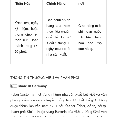
Nhân Hóa
Chính Hãng
nơi
Bảo hành chính
Khắc tên, ngày
hãng 2-3 năm
Giao hàng miễn
kỷ niệm, hoặc
theo tiêu chuẩn
phí toàn quốc.
thông điệp lên
quốc tế . Hỗ trợ
Bảo hiểm hàng
thân bút. Hoàn
1 đổi 1 trong 30
hóa cho mọi
thành trong 15-
ngày nếu có lỗi
đơn hàng.
20 phút.
nhà sản xuất.
THÔNG TIN THƯƠNG HIỆU VÀ PHÂN PHỐI
🇩🇪
Made in Germany
Faber-Castell là một trong những nhà sản xuất bút viết và văn
phòng phẩm lớn và có truyền thống lâu đời nhất thế giới. Hãng
được thành lập vào năm 1761 bởi Kaspar Faber, có trụ sở tại
thành phố Stein, thuộc vùng Bavaria của Đức . Dòng Graf von