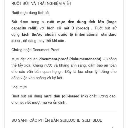
RUỘT BÚT VÀ TRẢI NGHIỆM VIẾT
Ruột mực dung tích lớn
Bút được trang bị
ruột mực đen dung tích lớn (large
capacity refill)
với
kích cỡ nét B (broad)
. Ruột bút sử
dụng
kích thước chuẩn quốc tế (international standard
size)
, dễ dàng thay thế khi cần .
Chứng nhận Document Proof
Mực đạt chuẩn
document-proof (dokumentenecht)
– không
thể tẩy xóa, kháng nước và kháng ánh sáng, đảm bảo an toàn
cho các văn bản quan trọng . Đây là lựa chọn lý tưởng cho
công việc văn phòng và ký kết.
Loại mực
Ruột bút sử dụng
mực dầu (oil-based ink)
chất lượng cao,
cho nét viết mượt mà và ổn định .
SO SÁNH CÁC PHIÊN BẢN GUILLOCHE GULF BLUE