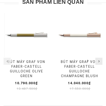
SẢN PHẨM LIÊN QUAN
BÚT MÁY GRAF VON
BÚT MÁY GRAF VON
FABER-CASTELL
FABER-CASTELL
GUILLOCHE OLIVE
GUILLOCHE
GREEN
CHAMPAGNE BLUSH
10.790.000₫
14.040.000₫
13.487.500₫
17.550.000₫