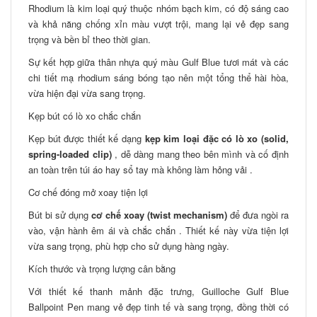
Rhodium là kim loại quý thuộc nhóm bạch kim, có độ sáng cao
và khả năng chống xỉn màu vượt trội, mang lại vẻ đẹp sang
trọng và bền bỉ theo thời gian.
Sự kết hợp giữa thân nhựa quý màu Gulf Blue tươi mát và các
chi tiết mạ rhodium sáng bóng tạo nên một tổng thể hài hòa,
vừa hiện đại vừa sang trọng.
Kẹp bút có lò xo chắc chắn
Kẹp bút được thiết kế dạng
kẹp kim loại đặc có lò xo (solid,
spring-loaded clip)
, dễ dàng mang theo bên mình và cố định
an toàn trên túi áo hay sổ tay mà không làm hỏng vải .
Cơ chế đóng mở xoay tiện lợi
Bút bi sử dụng
cơ chế xoay (twist mechanism)
để đưa ngòi ra
vào, vận hành êm ái và chắc chắn . Thiết kế này vừa tiện lợi
vừa sang trọng, phù hợp cho sử dụng hàng ngày.
Kích thước và trọng lượng cân bằng
Với thiết kế thanh mảnh đặc trưng, Guilloche Gulf Blue
Ballpoint Pen mang vẻ đẹp tinh tế và sang trọng, đồng thời có