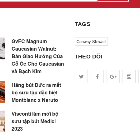
TAGS
GvFC Magnum
Conway Stewart
Caucasian Walnut:
Bản Giao Hưởng Của
THEO DÕI
Gỗ Óc Chó Caucasian
và Bạch Kim
Hãng bút Đức ra mắt
bộ sưu tập đặc biệt
Montblanc x Naruto
Visconti làm mới bộ
sưu tập bút Medici
2023