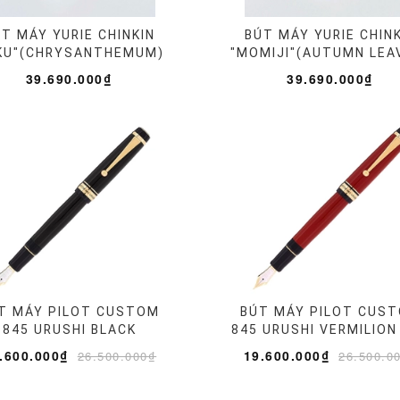
T MÁY YURIE CHINKIN
BÚT MÁY YURIE CHIN
IKU"(CHRYSANTHEMUM)
"MOMIJI"(AUTUMN LEA
39.690.000₫
39.690.000₫
T MÁY PILOT CUSTOM
BÚT MÁY PILOT CUS
845 URUSHI BLACK
845 URUSHI VERMILION
.600.000₫
19.600.000₫
26.500.000₫
26.500.0