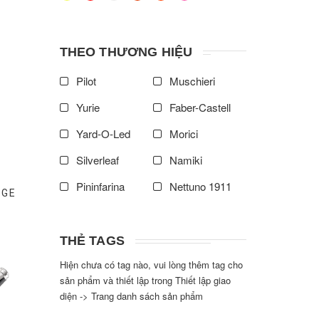
Cặp - Túi
Ví
Dây lưng
Bao Đựng Bút
THEO THƯƠNG HIỆU
Sổ
Phụ Kiện Khác
Pilot
Muschieri
Bút dạ bi
Bút bi
Yurie
Faber-Castell
Bút máy
Yard-O-Led
Morici
Silverleaf
Namiki
Pininfarina
Nettuno 1911
AGE
Graf Von Faber Castell
Parker
Apica
THẺ TAGS
Hiện chưa có tag nào, vui lòng thêm tag cho
Life
Dr. Vranjes
sản phẩm và thiết lập trong Thiết lập giao
Endless Stationery
diện -> Trang danh sách sản phẩm
Tomoe River