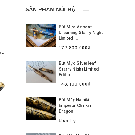
SẢN PHẨM NỔI BẬT
Ferris Wheel Press
Sailor
Clairefontaine
Bút Mực Visconti
Jacques Herbin
Dreaming Starry Night
Limited ...
Dominant Industry
172.800.000₫
AL
Leonardo Officina Italiana
Bút Mực Silverleaf
Maybach
Visconti
Starry Night Limited
Edition
Maiora
Aurora
143.100.000₫
Pelikan
Delta
Tibaldi
Bút Máy Namiki
Emperor Chinkin
Conway Stewart
Dragon
Liên hệ
Montblanc
Lamy