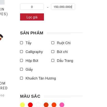
KIN
VES)
Lọc giá
SẢN PHẨM
Tẩy
Ruột Chì
Calligraphy
Bút chì
Hộp Bút
Dấu Trang
Giấy
Khuếch Tán Hương
TOM
Ngòi Bút
Converter
 RED
00₫
Mực
Ruột Bi
MÀU SẮC
Ruột Dạ Bi
Mực Ống