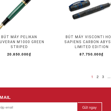
BÚT MÁY PELIKAN
BÚT MÁY VISCONTI H
UVERAN M1000 GREEN
SAPIENS CARBON ABY
STRIPED
LIMITED EDITION
20.850.000₫
87.750.000₫
1
2
3
...
EMAIL
Gửi ngay