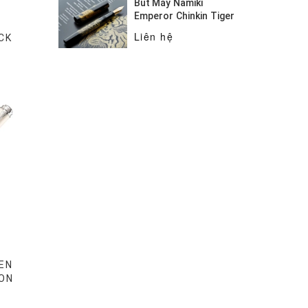
Bút Máy Namiki
Emperor Chinkin Tiger
Liên hệ
CK
EN
ION