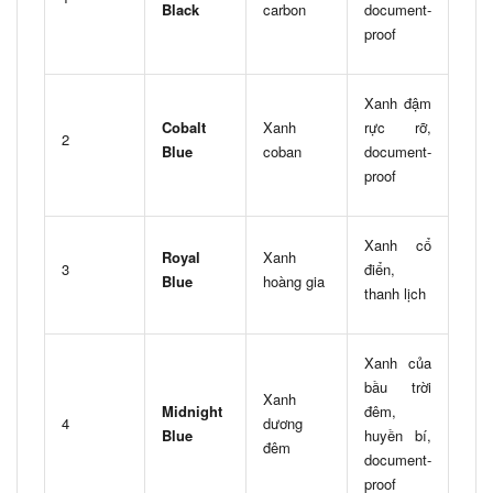
Black
carbon
document-
proof
Xanh đậm
Cobalt
Xanh
rực rỡ,
2
Blue
coban
document-
proof
Xanh cổ
Royal
Xanh
3
điển,
Blue
hoàng gia
thanh lịch
Xanh của
bầu trời
Xanh
Midnight
đêm,
4
dương
Blue
huyền bí,
đêm
document-
proof