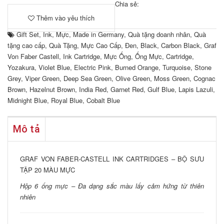
Chia sẻ:
Thêm vào yêu thích
Gift Set
,
Ink
,
Mực
,
Made in Germany
,
Quà tặng doanh nhân
,
Quà
tặng cao cấp
,
Quà Tặng
,
Mực Cao Cấp
,
Đen
,
Black
,
Carbon Black
,
Graf
Von Faber Castell
,
Ink Cartridge
,
Mực Ống
,
Ống Mực
,
Cartridge
,
Yozakura
,
Violet Blue
,
Electric Pink
,
Burned Orange
,
Turquoise
,
Stone
Grey
,
Viper Green
,
Deep Sea Green
,
Olive Green
,
Moss Green
,
Cognac
Brown
,
Hazelnut Brown
,
India Red
,
Garnet Red
,
Gulf Blue
,
Lapis Lazuli
,
Midnight Blue
,
Royal Blue
,
Cobalt Blue
Mô tả
GRAF VON FABER-CASTELL INK CARTRIDGES – BỘ SƯU
TẬP 20 MÀU MỰC
Hộp 6 ống mực – Đa dạng sắc màu lấy cảm hứng từ thiên
nhiên