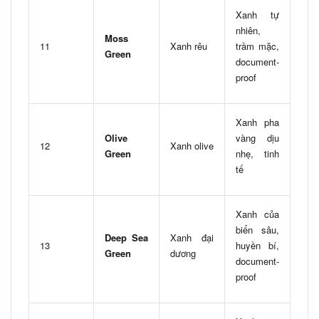
Xanh tự
nhiên,
Moss
11
Xanh rêu
trầm mặc,
Green
document-
proof
Xanh pha
Olive
vàng dịu
12
Xanh olive
Green
nhẹ, tinh
tế
Xanh của
biển sâu,
Deep Sea
Xanh đại
13
huyền bí,
Green
dương
document-
proof