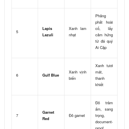
Phảng
phất hoài
Lapis
Xanh lam
cổ, lấy
5
Lazuli
nhạt
cảm hứng
từ đá quý
Ai Cập
Xanh tươi
Xanh vịnh
mát,
6
Gulf Blue
biển
thanh
khiết
Đỏ trầm
ấm, sang
Garnet
7
Đỏ garnet
trọng,
Red
document-
proof