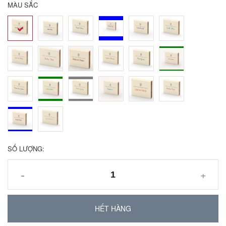
MÀU SẮC
SỐ LƯỢNG:
-
+
HẾT HÀNG