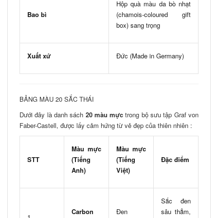
Hộp quà màu da bò nhạt
Bao bì
(chamois-coloured gift
box) sang trọng
Xuất xứ
Đức (Made in Germany)
BẢNG MÀU 20 SẮC THÁI
Dưới đây là danh sách
20 màu mực
trong bộ sưu tập Graf von
Faber-Castell, được lấy cảm hứng từ vẻ đẹp của thiên nhiên :
Màu mực
Màu mực
STT
(Tiếng
(Tiếng
Đặc điểm
Anh)
Việt)
Sắc đen
Carbon
Đen
sâu thẳm,
1