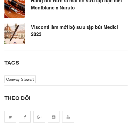
Hãng bút Đức ra mắt bộ sưu tập đặc biệt
Montblanc x Naruto
Visconti làm mới bộ sưu tập bút Medici
2023
TAGS
Conway Stewart
THEO DÕI