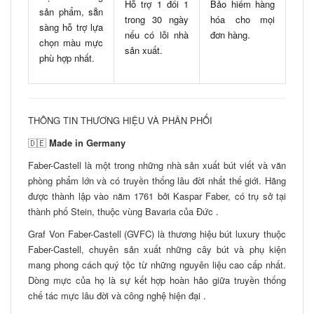
Hỗ trợ 1 đổi 1
Bảo hiểm hàng
sản phẩm, sẵn
trong 30 ngày
hóa cho mọi
sàng hỗ trợ lựa
nếu có lỗi nhà
đơn hàng.
chọn màu mực
sản xuất.
phù hợp nhất.
THÔNG TIN THƯƠNG HIỆU VÀ PHÂN PHỐI
🇩🇪
Made in Germany
Faber-Castell là một trong những nhà sản xuất bút viết và văn
phòng phẩm lớn và có truyền thống lâu đời nhất thế giới. Hãng
được thành lập vào năm 1761 bởi Kaspar Faber, có trụ sở tại
thành phố Stein, thuộc vùng Bavaria của Đức .
Graf Von Faber-Castell (GVFC) là thương hiệu bút luxury thuộc
Faber-Castell, chuyên sản xuất những cây bút và phụ kiện
mang phong cách quý tộc từ những nguyên liệu cao cấp nhất.
Dòng mực của họ là sự kết hợp hoàn hảo giữa truyền thống
chế tác mực lâu đời và công nghệ hiện đại .