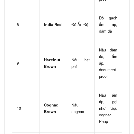
Đỏ gạch
8
India Red
Đỏ Ấn Độ
ấm áp,
đậm đà
Nâu đậm
đà, ấm
Hazelnut
Nâu hạt
9
áp,
Brown
phỉ
document-
proof
Nâu ấm
áp, gợi
Cognac
Nâu
10
nhớ rượu
Brown
cognac
cognac
Pháp