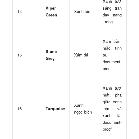
Xanh tươi
Viper
sáng, tràn
14
Xanh táo
Green
đầy năng
lượng
Xám trầm
mặc, tinh
Stone
15
Xám đá
tế,
Grey
document-
proof
Xanh tươi
mát, pha
giữa xanh
Xanh
16
Turquoise
lam và
ngọc bích
xanh lá,
document-
proof