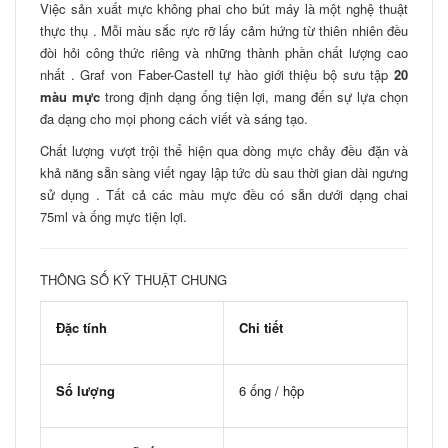
Việc sản xuất mực không phai cho bút máy là một nghệ thuật
thực thụ . Mỗi màu sắc rực rỡ lấy cảm hứng từ thiên nhiên đều
đòi hỏi công thức riêng và những thành phần chất lượng cao
nhất . Graf von Faber-Castell tự hào giới thiệu bộ sưu tập
20
màu mực
trong định dạng ống tiện lợi, mang đến sự lựa chọn
đa dạng cho mọi phong cách viết và sáng tạo.
Chất lượng vượt trội thể hiện qua dòng mực chảy đều đặn và
khả năng sẵn sàng viết ngay lập tức dù sau thời gian dài ngưng
sử dụng . Tất cả các màu mực đều có sẵn dưới dạng chai
75ml và ống mực tiện lợi.
THÔNG SỐ KỸ THUẬT CHUNG
Đặc tính
Chi tiết
Số lượng
6 ống / hộp