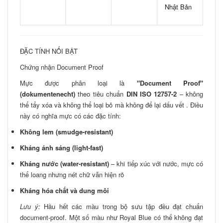
Nhật Bản
ĐẶC TÍNH NỔI BẬT
Chứng nhận Document Proof
Mực được phân loại là
"Document Proof"
(dokumentenecht)
theo tiêu chuẩn
DIN ISO 12757-2
– không
thể tẩy xóa và không thể loại bỏ mà không để lại dấu vết . Điều
này có nghĩa mực có các đặc tính:
Không lem (smudge-resistant)
Kháng ánh sáng (light-fast)
Kháng nước (water-resistant)
– khi tiếp xúc với nước, mực có
thể loang nhưng nét chữ vẫn hiện rõ
Kháng hóa chất và dung môi
Lưu ý:
Hầu hết các màu trong bộ sưu tập đều đạt chuẩn
document-proof. Một số màu như Royal Blue có thể không đạt