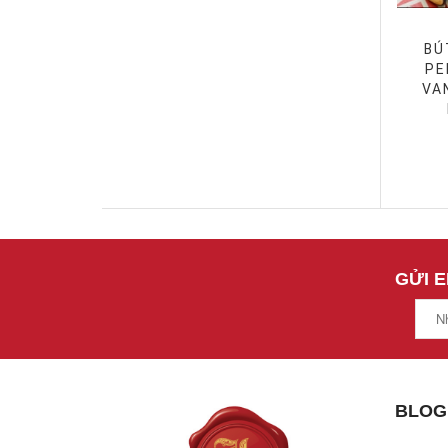
BÚ
PE
VA
GỬI 
BLOG