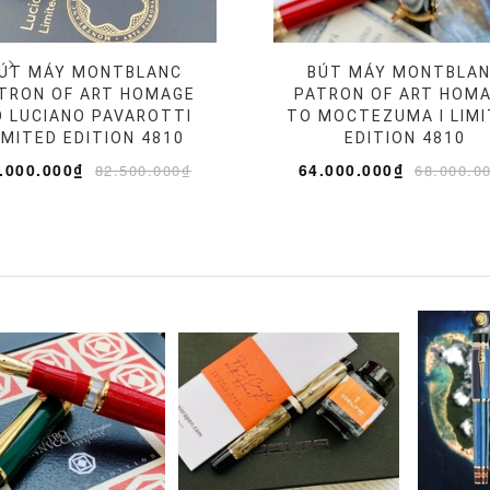
ÚT MÁY MONTBLANC
BÚT MÁY MONTBLA
TRON OF ART HOMAGE
PATRON OF ART HOM
 LUCIANO PAVAROTTI
TO MOCTEZUMA I LIM
IMITED EDITION 4810
EDITION 4810
.000.000₫
64.000.000₫
82.500.000₫
68.000.0