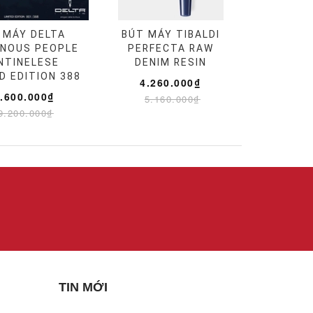
 MÁY DELTA
BÚT MÁY TIBALDI
ENOUS PEOPLE
PERFECTA RAW
NTINELESE
DENIM RESIN
D EDITION 388
4.260.000₫
.600.000₫
5.160.000₫
9.200.000₫
TIN MỚI