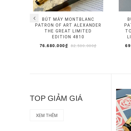
BÚT MÁY MONTBLANC
B
PATRON OF ART ALEXANDER
PA
THE GREAT LIMITED
TO
EDITION 4810
L
76.680.000₫
69
82.500.000₫
TOP GIẢM GIÁ
XEM THÊM