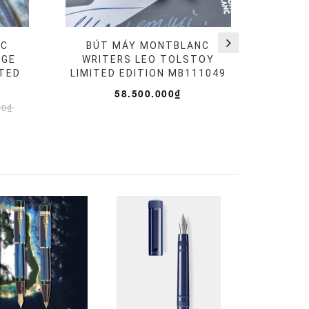
NC
BÚT MÁY MONTBLANC
BÚ
AGE
WRITERS LEO TOLSTOY
PATR
ITED
LIMITED EDITION MB111049
TO 
LIM
58.500.000₫
58.0
00₫