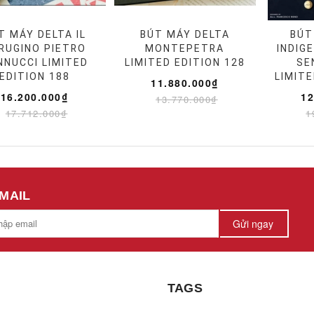
T MÁY DELTA IL
BÚT MÁY DELTA
BÚT
RUGINO PIETRO
MONTEPETRA
INDIG
NNUCCI LIMITED
LIMITED EDITION 128
SE
EDITION 188
LIMITE
11.880.000₫
16.200.000₫
12
13.770.000₫
17.712.000₫
1
EMAIL
Gửi ngay
TAGS