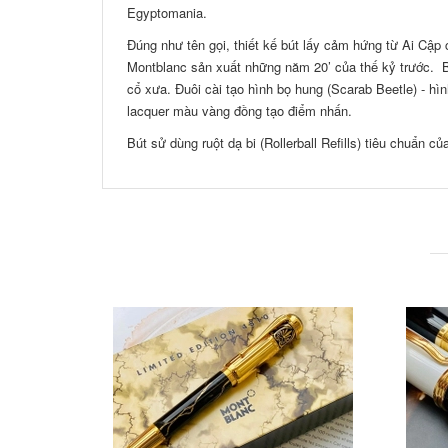
Egyptomania.
Đúng như tên gọi, thiết kế bút lấy cảm hứng từ Ai Cập 
Montblanc sản xuất những năm 20’ của thế kỷ trước. Bú
cổ xưa. Đuôi cài tạo hình bọ hung (Scarab Beetle) - hì
lacquer màu vàng đồng tạo điểm nhấn.
Bút sử dùng ruột dạ bi (Rollerball Refills) tiêu chuẩn c