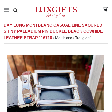
DÂY LƯNG MONTBLANC CASUAL LINE SAQURED
SHINY PALLADIUM PIN BUCKLE BLACK COWHIDE
Montblanc
Trang chủ
/
/
LEATHER STRAP 116718