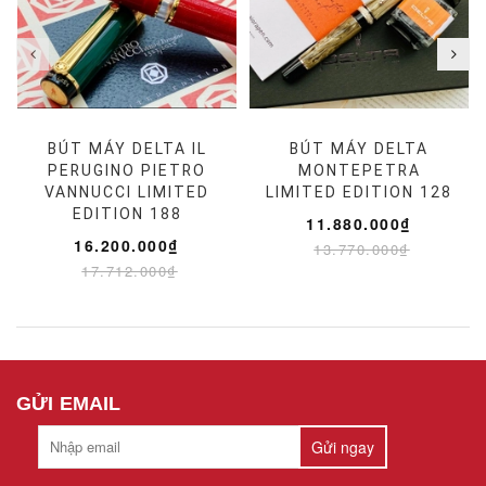
BÚT MÁY DELTA IL
BÚT MÁY DELTA
PERUGINO PIETRO
MONTEPETRA
VANNUCCI LIMITED
LIMITED EDITION 128
EDITION 188
11.880.000₫
16.200.000₫
13.770.000₫
17.712.000₫
GỬI EMAIL
Gửi ngay