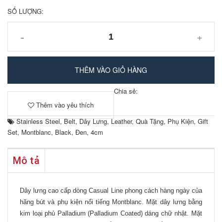
SỐ LƯỢNG:
-
+
THÊM VÀO GIỎ HÀNG
Chia sẻ:
Thêm vào yêu thích
Stainless Steel
,
Belt
,
Dây Lưng
,
Leather
,
Quà Tặng
,
Phụ Kiện
,
Gift
Set
,
Montblanc
,
Black
,
Đen
,
4cm
Mô tả
Dây lưng cao cấp dòng Casual Line phong cách hàng ngày của
hãng bút và phụ kiện nổi tiếng Montblanc. Mặt dây lưng bằng
kim loại phủ Palladium (Palladium Coated) dáng chữ nhật. Mặt